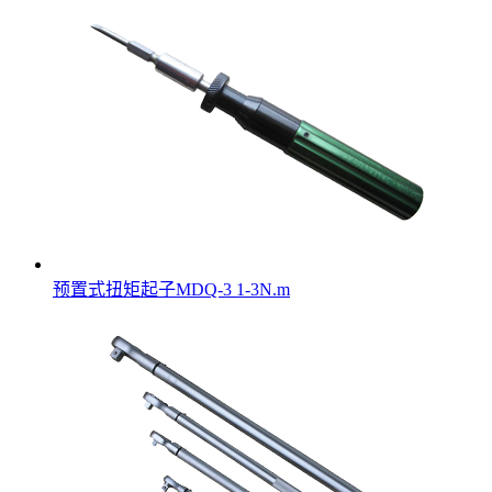
预置式扭矩起子MDQ-3 1-3N.m