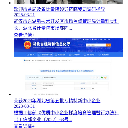
欢迎市监局及省计量院领导莅临我司调研指导
2025-03-21
武汉市东湖新技术开发区市场监督管理局计量科党科
长、湖北省计量院市场部陈...
查看详情+
荣获2023年湖北省第五批专精特新中小企业
2023-03-31
根据工信部《优质中小企业梯度培育管理暂行办法》
（工信部企业〔2022〕63号...
查看详情+