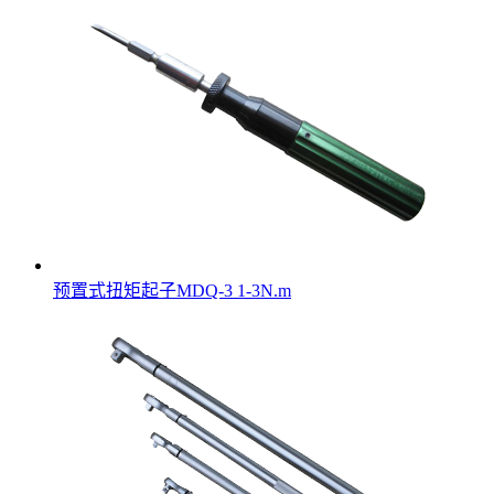
预置式扭矩起子MDQ-3 1-3N.m