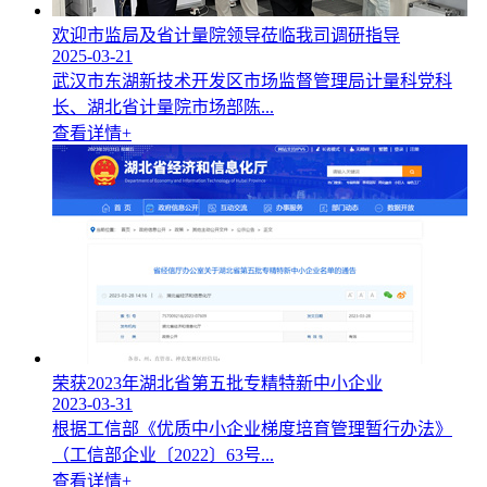
欢迎市监局及省计量院领导莅临我司调研指导
2025-03-21
武汉市东湖新技术开发区市场监督管理局计量科党科
长、湖北省计量院市场部陈...
查看详情+
荣获2023年湖北省第五批专精特新中小企业
2023-03-31
根据工信部《优质中小企业梯度培育管理暂行办法》
（工信部企业〔2022〕63号...
查看详情+